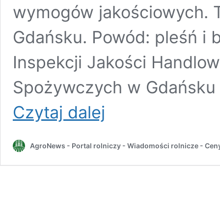
wymogów jakościowych. T
Gdańsku. Powód: pleśń i 
Inspekcji Jakości Handlow
Spożywczych w Gdańsku w
50
Czytaj dalej
ton
chrzanu
zatrzymane
AgroNews - Portal rolniczy - Wiadomości rolnicze - Cen
na
granicy.
IJHARS
zaostrza
kontrolę
importu
żywności