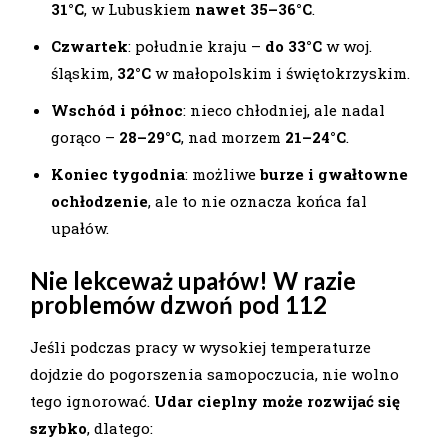
31°C
, w Lubuskiem
nawet 35–36°C
.
Czwartek
: południe kraju –
do 33°C
w woj.
śląskim,
32°C
w małopolskim i świętokrzyskim.
Wschód i północ
: nieco chłodniej, ale nadal
gorąco –
28–29°C
, nad morzem
21–24°C
.
Koniec tygodnia
: możliwe
burze i gwałtowne
ochłodzenie
, ale to nie oznacza końca fal
upałów.
Nie lekceważ upałów! W razie
problemów dzwoń pod 112
Jeśli podczas pracy w wysokiej temperaturze
dojdzie do pogorszenia samopoczucia, nie wolno
tego ignorować.
Udar cieplny może rozwijać się
szybko
, dlatego: