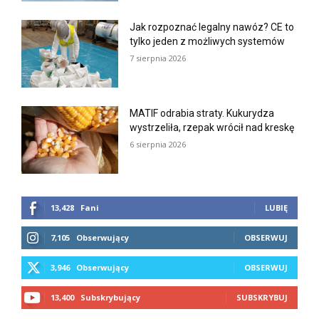
Jak rozpoznać legalny nawóz? CE to
tylko jeden z możliwych systemów
7 sierpnia 2026
MATIF odrabia straty. Kukurydza
wystrzeliła, rzepak wrócił nad kreskę
6 sierpnia 2026
13,428
Fani
LUBIĘ
7,105
Obserwujący
OBSERWUJ
3,946
Obserwujący
OBSERWUJ
13,400
Subskrybujący
SUBSKRYBUJ