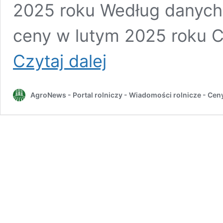
2025 roku Według danych 
ceny w lutym 2025 roku C
Mleczny
Czytaj dalej
wzrost:
Jak
zmieniają
AgroNews - Portal rolniczy - Wiadomości rolnicze - Cen
się
ceny
skupu
mleka
w
2025
roku?