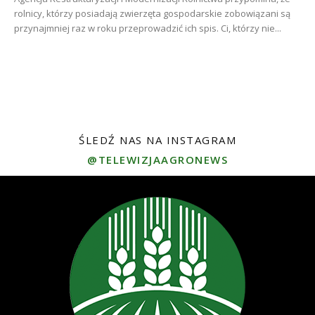
rolnicy, którzy posiadają zwierzęta gospodarskie zobowiązani są
przynajmniej raz w roku przeprowadzić ich spis. Ci, którzy nie...
ŚLEDŹ NAS NA INSTAGRAM
@TELEWIZJAAGRONEWS