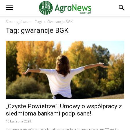
Strona główna
Tagi
Gwarancje BGK
Tag: gwarancje BGK
„Czyste Powietrze”: Umowy o współpracy z
siedmioma bankami podpisane!
15 kwietnia 2021
Umowy o współpracy z bankami obsługującymi program "Czyste