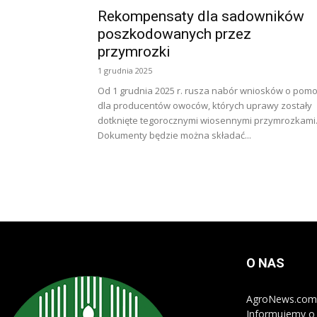
Rekompensaty dla sadowników
poszkodowanych przez
przymrozki
1 grudnia 2025
Od 1 grudnia 2025 r. rusza nabór wniosków o pom
dla producentów owoców, których uprawy zostały
dotknięte tegorocznymi wiosennymi przymrozkami
Dokumenty będzie można składać...
O NAS
AgroNews.com.p
Informujemy o 