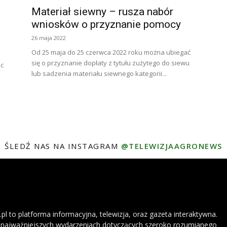
Materiał siewny – rusza nabór
wniosków o przyznanie pomocy
26 maja 2022
Od 25 maja do 25 czerwca 2022 roku można ubiegać
się o przyznanie dopłaty z tytułu zużytego do siewu
oc
lub sadzenia materiału siewnego kategorii...
.
ŚLEDŹ NAS NA INSTAGRAM
@TELEWIZJAAGRONEWS
l to platforma informacyjna, telewizja, oraz gazeta interaktywna.
najważniejszych wydarzeniach dotyczących szeroko rozumianego