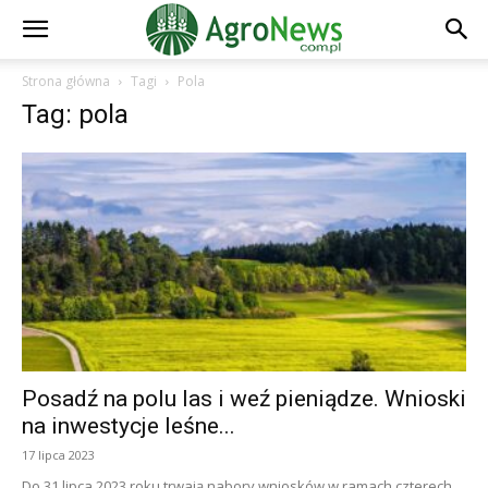
Strona główna
Tagi
Pola
Tag: pola
Posadź na polu las i weź pieniądze. Wnioski
na inwestycje leśne...
17 lipca 2023
Do 31 lipca 2023 roku trwają nabory wniosków w ramach czterech