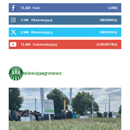
13,428
Fani
LUBIĘ
7,105
Obserwujący
OBSERWUJ
3,946
Obserwujący
OBSERWUJ
13,400
Subskrybujący
SUBSKRYBUJ
telewizjaagronews