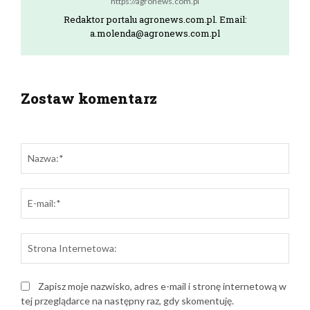
https://agronews.com.pl
Redaktor portalu agronews.com.pl. Email:
a.molenda@agronews.com.pl
Zostaw komentarz
zostaw odpowiedź
Naz
E-
mail:
Stro
Inte
Zapisz moje nazwisko, adres e-mail i stronę internetową w
tej przeglądarce na następny raz, gdy skomentuję.