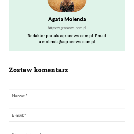
Agata Molenda
https://agronews.com.pl
Redaktor portalu agronews.com.pl. Email:
a.molenda@agronews.com.pl
Zostaw komentarz
zostaw odpowiedź
Naz
E-
mail:
Stro