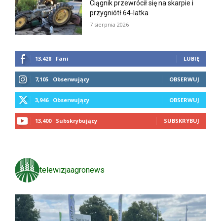
Ciągnik przewrócił się na skarpie i
przygniótł 64-latka
7 sierpnia 2026
13,428
Fani
LUBIĘ
7,105
Obserwujący
OBSERWUJ
3,946
Obserwujący
OBSERWUJ
13,400
Subskrybujący
SUBSKRYBUJ
telewizjaagronews