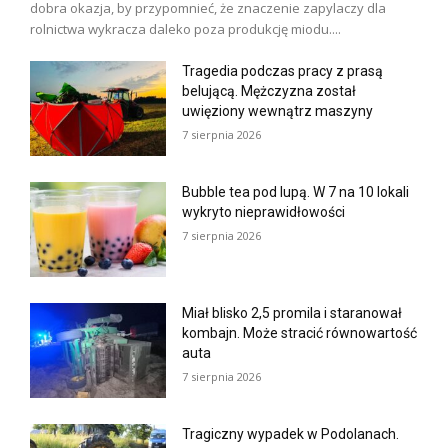
dobra okazja, by przypomnieć, że znaczenie zapylaczy dla
rolnictwa wykracza daleko poza produkcję miodu....
Tragedia podczas pracy z prasą
belującą. Mężczyzna został
uwięziony wewnątrz maszyny
7 sierpnia 2026
Bubble tea pod lupą. W 7 na 10 lokali
wykryto nieprawidłowości
7 sierpnia 2026
Miał blisko 2,5 promila i staranował
kombajn. Może stracić równowartość
auta
7 sierpnia 2026
Tragiczny wypadek w Podolanach.