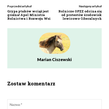
Poprzedni artykuł
Następny artykuł
Grypa ptaków wciąż jest
Rolnicze OPZZ odcina się
groźna! Apel Ministra
od protestów środowisk
Rolnictwa i Rozwoju Wsi
lewicowo-liberalnych
Marian Ciszewski
Zostaw komentarz
zostaw odpowiedź
Naz