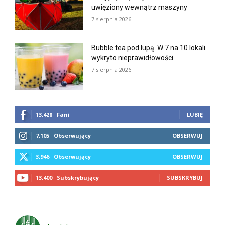
uwięziony wewnątrz maszyny
7 sierpnia 2026
Bubble tea pod lupą. W 7 na 10 lokali
wykryto nieprawidłowości
7 sierpnia 2026
13,428
Fani
LUBIĘ
7,105
Obserwujący
OBSERWUJ
3,946
Obserwujący
OBSERWUJ
13,400
Subskrybujący
SUBSKRYBUJ