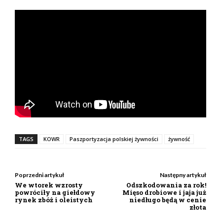
TAGS
KOWR
Paszportyzacja polskiej żywności
żywność
Poprzedni artykuł
Następny artykuł
We wtorek wzrosty
Odszkodowania za rok!
powróciły na giełdowy
Mięso drobiowe i jaja już
rynek zbóż i oleistych
niedługo będą w cenie
złota