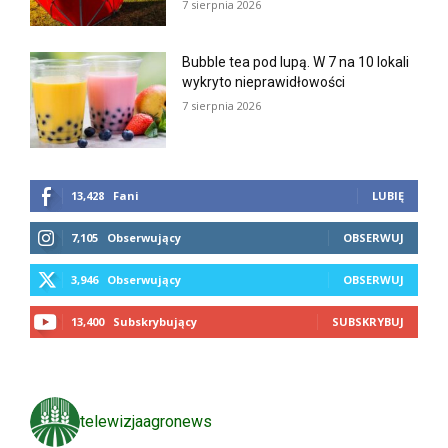
7 sierpnia 2026
Bubble tea pod lupą. W 7 na 10 lokali
wykryto nieprawidłowości
7 sierpnia 2026
13,428
Fani
LUBIĘ
7,105
Obserwujący
OBSERWUJ
3,946
Obserwujący
OBSERWUJ
13,400
Subskrybujący
SUBSKRYBUJ
telewizjaagronews