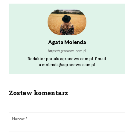
Agata Molenda
https://agronews.com.pl
Redaktor portalu agronews.com.pl. Email:
a.molenda@agronews.com.pl
Zostaw komentarz
zostaw odpowiedź
Naz