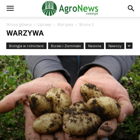
Strona główna
Uprawy
Warzywa
Strona 3
WARZYWA
Biologia w rolnictwie
Buraki i Ziemniaki
Nasiona
Nawozy