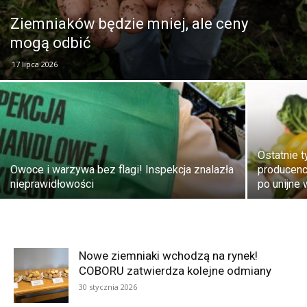
Ziemniaków będzie mniej, ale ceny
mogą odbić
17 lipca 2026
Ostatnie 
Owoce i warzywa bez flagi! Inspekcja znalazła
producenc
nieprawidłowości
po unijne
Nowe ziemniaki wchodzą na rynek!
COBORU zatwierdza kolejne odmiany
30 stycznia 2026