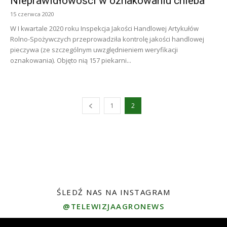
Nieprawidłowości w oznakowaniu chleba
15 czerwca 2020
W I kwartale 2020 roku Inspekcja Jakości Handlowej Artykułów
Rolno-Spożywczych przeprowadziła kontrolę jakości handlowej
pieczywa (ze szczególnym uwzględnieniem weryfikacji
oznakowania). Objęto nią 157 piekarni...
1
2
ŚLEDŹ NAS NA INSTAGRAM
@TELEWIZJAAGRONEWS