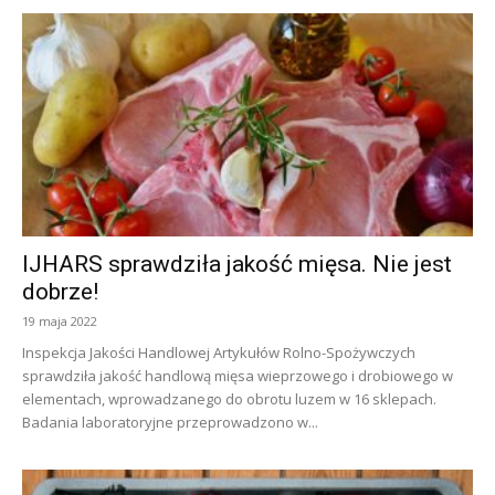
IJHARS sprawdziła jakość mięsa. Nie jest
dobrze!
19 maja 2022
Inspekcja Jakości Handlowej Artykułów Rolno-Spożywczych
sprawdziła jakość handlową mięsa wieprzowego i drobiowego w
elementach, wprowadzanego do obrotu luzem w 16 sklepach.
Badania laboratoryjne przeprowadzono w...