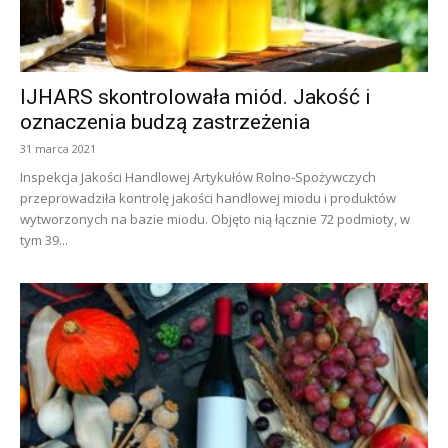
IJHARS skontrolowała miód. Jakość i
oznaczenia budzą zastrzeżenia
31 marca 2021
Inspekcja Jakości Handlowej Artykułów Rolno-Spożywczych
przeprowadziła kontrolę jakości handlowej miodu i produktów
wytworzonych na bazie miodu. Objęto nią łącznie 72 podmioty, w
tym 39...