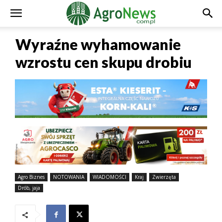
Wyraźne wyhamowanie
wzrostu cen skupu drobiu
Agro Biznes
NOTOWANIA
WIADOMOŚCI
Kraj
Zwierzęta
Drób, jaja