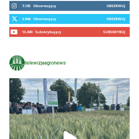
7,105
Obserwujący
OBSERWUJ
3,946
Obserwujący
OBSERWUJ
13,400
Subskrybujący
SUBSKRYBUJ
telewizjaagronews