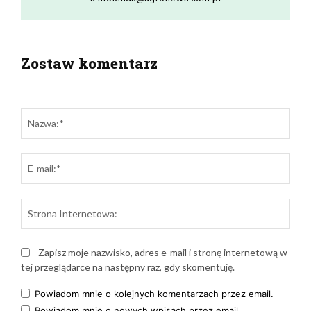
Zostaw komentarz
zostaw odpowiedź
Naz
E-
mail:
Stro
Inte
Zapisz moje nazwisko, adres e-mail i stronę internetową w
tej przeglądarce na następny raz, gdy skomentuję.
Powiadom mnie o kolejnych komentarzach przez email.
Powiadom mnie o nowych wpisach przez email.