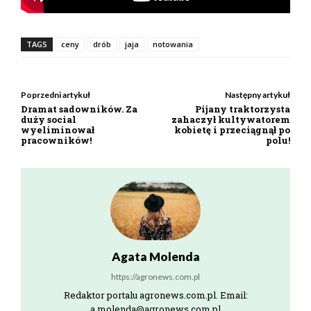
TAGS
ceny
drób
jaja
notowania
Poprzedni artykuł
Następny artykuł
Dramat sadowników. Za
Pijany traktorzysta
duży social
zahaczył kultywatorem
wyeliminował
kobietę i przeciągnął po
pracowników!
polu!
Agata Molenda
https://agronews.com.pl
Redaktor portalu agronews.com.pl. Email:
a.molenda@agronews.com.pl