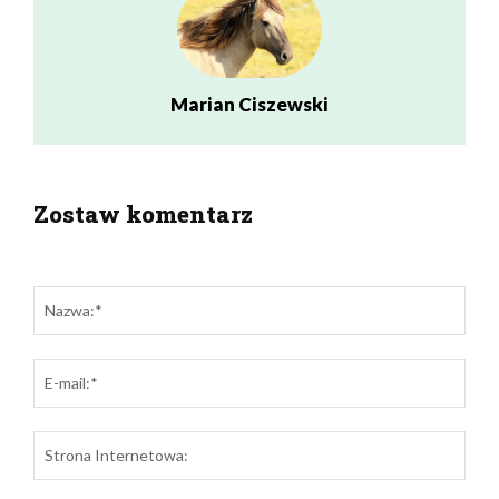
Marian Ciszewski
Zostaw komentarz
zostaw odpowiedź
Naz
E-
mail:
Stro
Inte