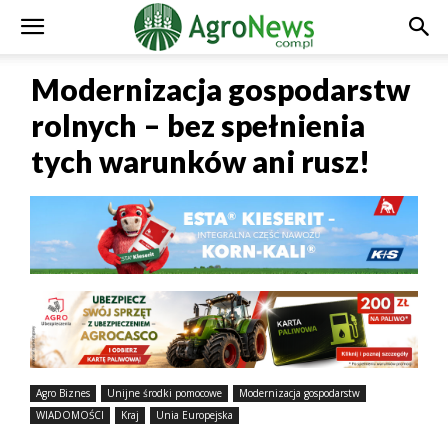
Modernizacja gospodarstw
rolnych – bez spełnienia
tych warunków ani rusz!
Agro Biznes
Unijne środki pomocowe
Modernizacja gospodarstw
WIADOMOŚCI
Kraj
Unia Europejska