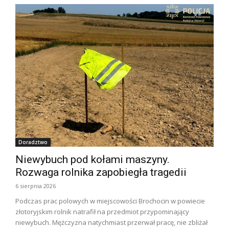
Doradztwo
Niewybuch pod kołami maszyny.
Rozwaga rolnika zapobiegła tragedii
6 sierpnia 2026
Podczas prac polowych w miejscowości Brochocin w powiecie
złotoryjskim rolnik natrafił na przedmiot przypominający
niewybuch. Mężczyzna natychmiast przerwał pracę, nie zbliżał