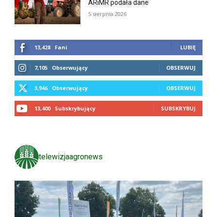
ARiMR podała dane
5 sierpnia 2026
13,428
Fani
LUBIĘ
7,105
Obserwujący
OBSERWUJ
3,946
Obserwujący
OBSERWUJ
13,400
Subskrybujący
SUBSKRYBUJ
telewizjaagronews